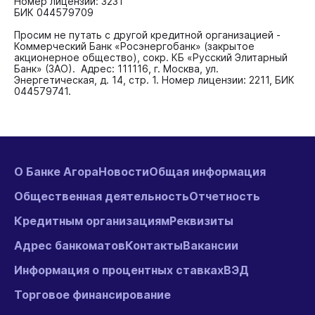
Номер лицензии: 3231
БИК 044579709
Просим не путать с другой кредитной организацией -
Коммерческий Банк «Росэнергобанк» (закрытое
акционерное общество), сокр. КБ «Русский Элитарный
Банк» (ЗАО). Адрес: 111116, г. Москва, ул.
Энергетическая, д. 14, стр. 1. Номер лицензии: 2211, БИК
044579741.
О Банке Агора
Новости
Общая информация
Общественная деятельность
Отчетность
Кредитным организациям
Реквизиты
Адрес банкоматов
Контакты
Вакансии
Информация о процентных ставках
ВЭД
Торговое финансирование