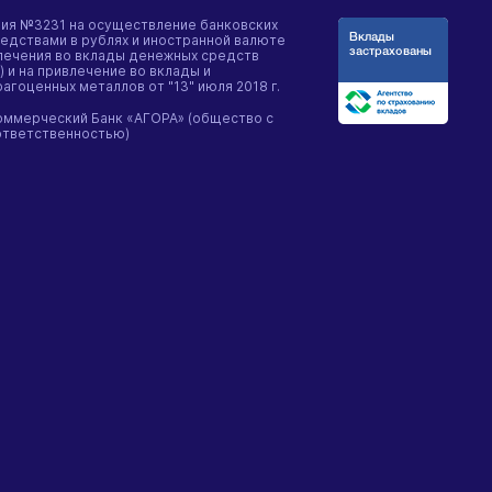
зия №3231 на осуществление банковских
едствами в рублях и иностранной валюте
влечения во вклады денежных средств
) и на привлечение во вклады и
гоценных металлов от "13" июля 2018 г.
оммерческий Банк «АГОРА» (общество с
ответственностью)