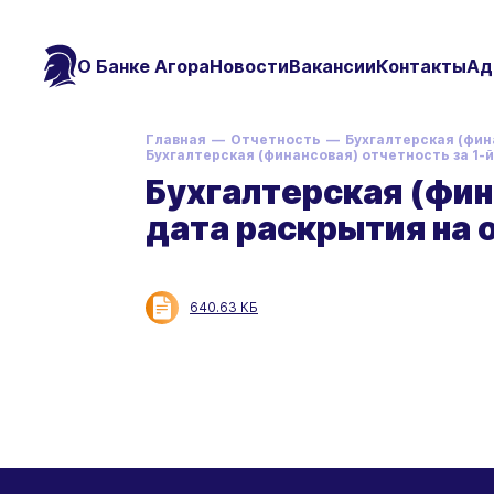
О Банке Агора
Новости
Вакансии
Контакты
Ад
Главная
Отчетность
Бухгалтерская (фин
Бухгалтерская (финансовая) отчетность за 1-й
Бухгалтерская (фина
дата раскрытия на 
640.63 КБ