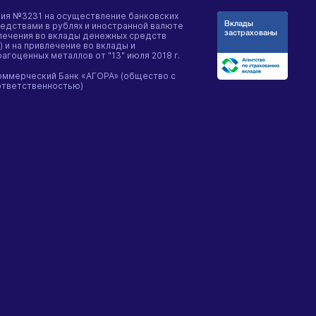
зия №3231 на осуществление банковских
едствами в рублях и иностранной валюте
влечения во вклады денежных средств
) и на привлечение во вклады и
гоценных металлов от "13" июля 2018 г.
оммерческий Банк «АГОРА» (общество с
ответственностью)