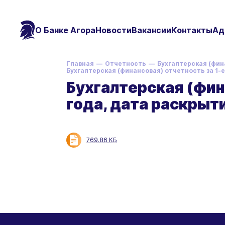
О Банке Агора
Новости
Вакансии
Контакты
Ад
Главная
Отчетность
Бухгалтерская (фин
Бухгалтерская (финансовая) отчетность за 1-е
Бухгалтерская (фин
года, дата раскрыт
769.86 КБ